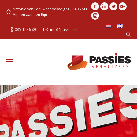
Facebook
Linkedin
Twitter
Goog
Antonie van Leeuwenhoekweg 50, 2408 AN
Alphen aan den Rijn
Instagram
085-1246520
info@passies.nl
Search