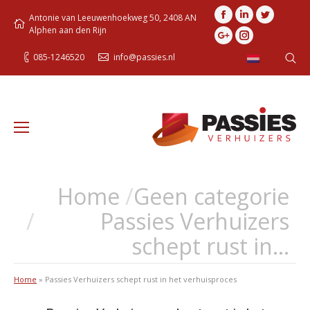
Facebook
Linkedin
Twitter
Antonie van Leeuwenhoekweg 50, 2408 AN
Alphen aan den Rijn
Google+
Instagram
085-1246520
info@passies.nl
Search
Home
Geen categorie
Je bent hier:
Passies Verhuizers
schept rust in…
Home
»
Passies Verhuizers schept rust in het verhuisproces