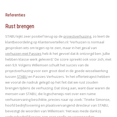
Referenties
Pa
en
Rust brengen
uit
STABU kijkt zeer positief terug op de
projectverhuizing
, zo leert de
Mar
klantbeoordeling op Klantenvertellen.nl: ‘Verhuizen is normaal
De 
gesproken iets om tegen op te zien, maar in het geval van
ver
verhuizen met Passies
heb ik het gevoel dat ik ontzorgd ben. Jullie
ver
hebben klasse werk geleverd.’ De score spreekt ook voor zich, met
zee
een 9,9. Volgens Willemsen schuilt het succes van de
projectverhuizing voor een groot deel in de goede wisselwerking
tussen
STABU
en Passies Verhuizers. ‘In het offertetraject hebben
we vooral de nadruk gelegd op het feit dat we rust zouden
brengen tijdens de verhuizing. Dat sloeg aan, want daar waren de
mensen van STABU, die logischerwijs niet over een ruime
verhuiservaring beschikte, precies naar op zoek.’ Tineke Simonse,
hoofd bedrijfsvoering en plaatsvervangend directeur van STABU,
bevestigt de woorden van Willemsen: ‘Het was mede dankzij
verhuisbedrijf Passies een zeer snelle en voorspoedige