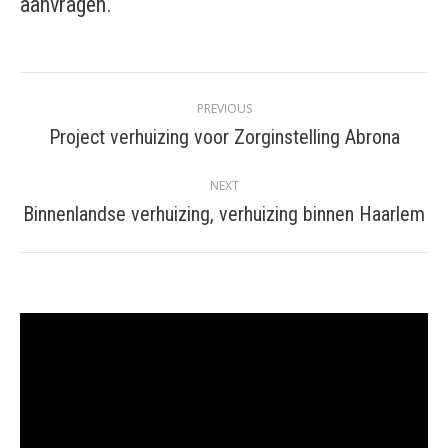
aanvragen.
Post
PREVIOUS
navigation
Project verhuizing voor Zorginstelling Abrona
Previous
post:
NEXT
Binnenlandse verhuizing, verhuizing binnen Haarlem
Next
post:
Videospeler