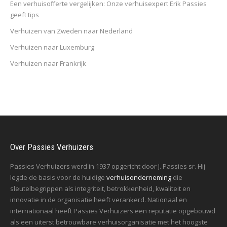
Een verhuisofferte vergelijken: Onze verhuisexpert Erik Passies
geeft tips
Verhuizen van Zweden naar Nederland
Verhuizen naar Luxemburg
Verhuizen naar Frankrijk
Over Passies Verhuizers
Passies Verhuizers werd in 1937 opgericht door J. Passies sr. Hij
legde de basis voor de huidige
verhuisonderneming
die
sleutelbegrippen als integriteit, betrokkenheid, kwaliteit en
innovatie in de organisatie heeft verankerd. Nationaal en
internationaal heeft Passies Verhuizers een reputatie opgebouwd
als een uiterst betrouwbare verhuisorganisatie met het hoogste