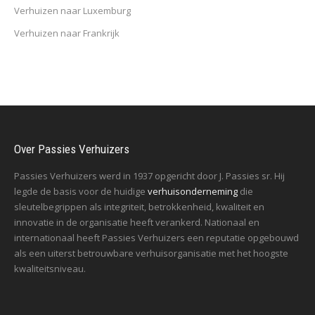
Verhuizen naar Luxemburg
Verhuizen naar Frankrijk
Over Passies Verhuizers
Passies Verhuizers werd in 1937 opgericht door J. Passies sr. Hij
legde de basis voor de huidige
verhuisonderneming
die
sleutelbegrippen als integriteit, betrokkenheid, kwaliteit en
innovatie in de organisatie heeft verankerd. Nationaal en
internationaal heeft Passies Verhuizers een reputatie opgebouwd
als een uiterst betrouwbare verhuisorganisatie met het hoogste
kwaliteitsniveau.