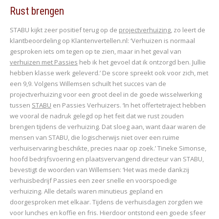
Pa
en
Rust brengen
uit
STABU kijkt zeer positief terug op de
projectverhuizing
, zo leert de
Mar
klantbeoordeling op Klantenvertellen.nl: ‘Verhuizen is normaal
De 
gesproken iets om tegen op te zien, maar in het geval van
ver
verhuizen met Passies
heb ik het gevoel dat ik ontzorgd ben. Jullie
ver
hebben klasse werk geleverd.’ De score spreekt ook voor zich, met
zee
een 9,9. Volgens Willemsen schuilt het succes van de
projectverhuizing voor een groot deel in de goede wisselwerking
tussen
STABU
en Passies Verhuizers. ‘In het offertetraject hebben
we vooral de nadruk gelegd op het feit dat we rust zouden
brengen tijdens de verhuizing. Dat sloeg aan, want daar waren de
mensen van STABU, die logischerwijs niet over een ruime
verhuiservaring beschikte, precies naar op zoek.’ Tineke Simonse,
hoofd bedrijfsvoering en plaatsvervangend directeur van STABU,
bevestigt de woorden van Willemsen: ‘Het was mede dankzij
verhuisbedrijf Passies een zeer snelle en voorspoedige
verhuizing. Alle details waren minutieus gepland en
doorgesproken met elkaar. Tijdens de verhuisdagen zorgden we
voor lunches en koffie en fris. Hierdoor ontstond een goede sfeer