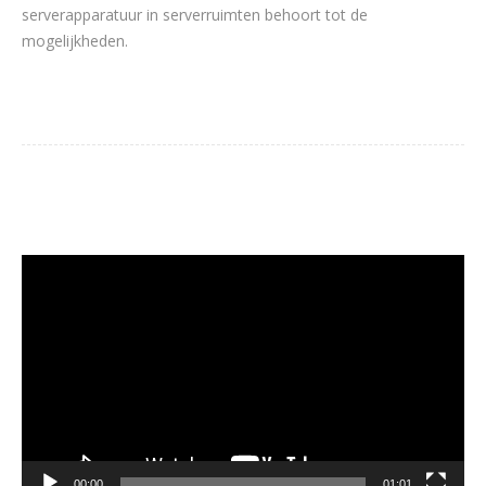
serverapparatuur in serverruimten behoort tot de
mogelijkheden.
Videospeler
00:00
01:01